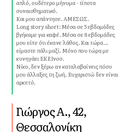
απλό, ουδέτερο μήνυμα - τίποτα
συναισθηματικό.
Και μου απάντησε. ΑΜΕΣΩΣ.
Long story short: Μέσα σε 5 εβδομάδες
βγήκαμε για καφέ. Μέσα σε 8 εβδομάδες
μου είπε ότι έκανε λάθος. Και τώρα...
είμαστε πάλι μαζί. Μόνο που τώρα με
κυνηγάει ΕΚΕΙνοσ.
Νίκο, δεν ξέρω αν καταλαβαίνεις πόσο
μου άλλαξες τη ζωή. Ευχαριστώ δεν είναι
αρκετό.
Γιώργος Α., 42,
Θεσσαλονίκη