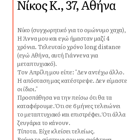
Νίκος Κ., 37, Αθήνα
Νίκο (συγχωρητικό για το ομώνυμο χαχα),
Η Άννα μου και εγώ ήμασταν μαζί 4
χρόνια. Τελευταίο χρόνο long distance
(εγώ Αθήνα, αυτή Γιάννενα για
μεταπτυχιακό).
Τον Απρίλη μου είπε: "Δεν αντέχω άλλο.
Η απόσταση μας κατέστρεψε. Δεν είμαστε
οι ίδιοι."
Προσπάθησα να την πείσω ότι θα τα
καταφέρουμε. Ότι σε 6 μήνες τελειώνει
το μεταπτυχιακό και επιστρέφει. Ότι άλλα
ζευγάρια το κάνουν.
Τίποτα. Είχε κλείσει τελείως.
Βρήκα το σύστημα σου και σκέφτηκα