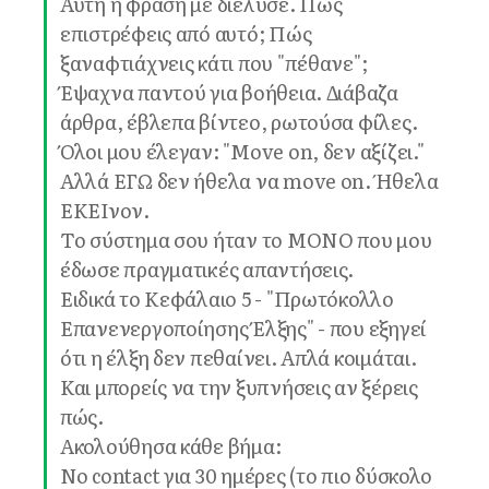
Αυτή η φράση με διέλυσε. Πώς
επιστρέφεις από αυτό; Πώς
ξαναφτιάχνεις κάτι που "πέθανε";
Έψαχνα παντού για βοήθεια. Διάβαζα
άρθρα, έβλεπα βίντεο, ρωτούσα φίλες.
Όλοι μου έλεγαν: "Move on, δεν αξίζει."
Αλλά ΕΓΩ δεν ήθελα να move on. Ήθελα
ΕΚΕΙνον.
Το σύστημα σου ήταν το ΜΟΝΟ που μου
έδωσε πραγματικές απαντήσεις.
Ειδικά το Κεφάλαιο 5 - "Πρωτόκολλο
Επανενεργοποίησης Έλξης" - που εξηγεί
ότι η έλξη δεν πεθαίνει. Απλά κοιμάται.
Και μπορείς να την ξυπνήσεις αν ξέρεις
πώς.
Ακολούθησα κάθε βήμα:
No contact για 30 ημέρες (το πιο δύσκολο