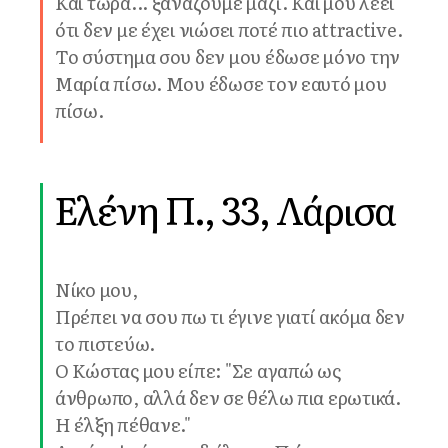
Και τώρα... ξαναζούμε μαζί. Και μου λέει
ότι δεν με έχει νιώσει ποτέ πιο attractive.
Το σύστημα σου δεν μου έδωσε μόνο την
Μαρία πίσω. Μου έδωσε τον εαυτό μου
πίσω.
Ελένη Π., 33, Λάρισα
Νίκο μου,
Πρέπει να σου πω τι έγινε γιατί ακόμα δεν
το πιστεύω.
Ο Κώστας μου είπε: "Σε αγαπώ ως
άνθρωπο, αλλά δεν σε θέλω πια ερωτικά.
Η έλξη πέθανε."