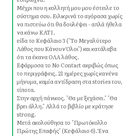
Μέχρι που η κολλητή μου μου έστειλε το
σύστημα σου. Ειλικρινά το αγόρασα χωρίς
να πιστεύω ότι θα δουλέψει - απλά ήθελα
να κάνω ΚΑΤΙ.
είδα το Κεφάλαιο 3 ("Το Μεγαλύτερο
Λάθος που Κάνουν Όλοι") και κατάλαβα
ότι τα έκανα ΟΛΑ λάθος.
Εφάρμοσα το No Contact ακριβώς όπως
το περιγράφεις. 21 ημέρες χωρίς κανένα
μήνυμα, καμία αντίδραση στα stories του,
τίποτα.
Στην αρχή πάνικος. "Θα με ξεχάσει." "Θα
βρει άλλη." Αλλά το βιβλίο με κράτησε
strong.
Μετά ακολούθησα το "Πρωτόκολλο
Πρώτης Επαφής" (Κεφάλαιο 6). Ένα