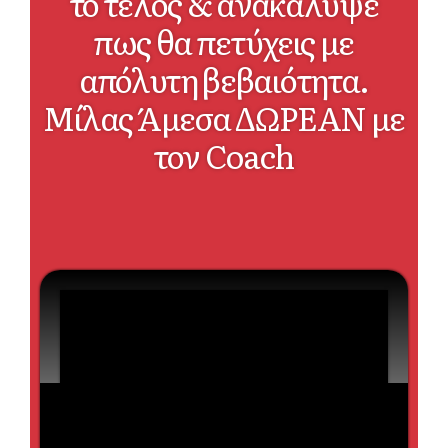
το τέλος & ανακάλυψε
πως θα πετύχεις με
απόλυτη βεβαιότητα.
Μίλας Άμεσα ΔΩΡΕΑΝ με
τον Coach