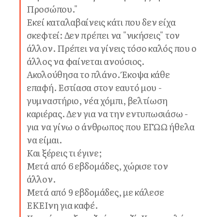
Προσώπου."
Εκεί καταλαβαίνεις κάτι που δεν είχα
σκεφτεί: Δεν πρέπει να "νικήσεις" τον
άλλον. Πρέπει να γίνεις τόσο καλός που ο
άλλος να φαίνεται ανούσιος.
Ακολούθησα το πλάνο. Έκοψα κάθε
επαφή. Εστίασα στον εαυτό μου -
γυμναστήριο, νέα χόμπι, βελτίωση
καριέρας. Δεν για να την εντυπωσιάσω -
για να γίνω ο άνθρωπος που ΕΓΏΩ ήθελα
να είμαι.
Και ξέρεις τι έγινε;
Μετά από 6 εβδομάδες, χώρισε τον
άλλον.
Μετά από 9 εβδομάδες, με κάλεσε
ΕΚΕΙνη για καφέ.