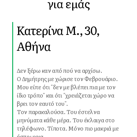
για εμάς
Κατερίνα Μ., 30,
Αθήνα
Δεν ξέρω καν από πού να αρχίσω.
Ο Δημήτρης με χώρισε τον Φεβρουάριο.
Μου είπε ότι "δεν με βλέπει πια με τον
ίδιο τρόπο" και ότι "χρειάζεται χώρο να
βρει τον εαυτό του".
Τον παρακαλούσα. Του έστελνα
μηνύματα κάθε μέρα. Του έκλαιγα στο
τηλέφωνο. Τίποτα. Μόνο πιο μακριά με
έσπρωχνα.