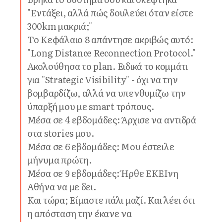
"Εντάξει, αλλά πώς δουλεύει όταν είστε
300km μακριά;"
Το Κεφάλαιο 8 απάντησε ακριβώς αυτό:
"Long Distance Reconnection Protocol."
Ακολούθησα το plan. Ειδικά το κομμάτι
για "Strategic Visibility" - όχι να την
βομβαρδίζω, αλλά να υπενθυμίζω την
ύπαρξή μου με smart τρόπους.
Μέσα σε 4 εβδομάδες: Άρχισε να αντιδρά
στα stories μου.
Μέσα σε 6 εβδομάδες: Μου έστειλε
μήνυμα πρώτη.
Μέσα σε 9 εβδομάδες: Ήρθε ΕΚΕΙνη
Αθήνα να με δει.
Και τώρα; Είμαστε πάλι μαζί. Και λέει ότι
η απόσταση την έκανε να