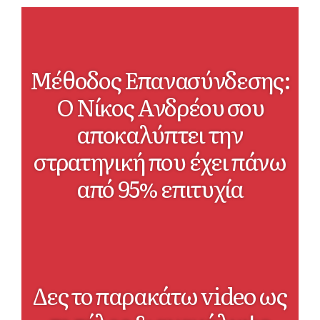
Μέθοδος Επανασύνδεσης:
Ο Νίκος Ανδρέου σου
αποκαλύπτει την
στρατηγική που έχει πάνω
από 95% επιτυχία
Δες το παρακάτω video ως