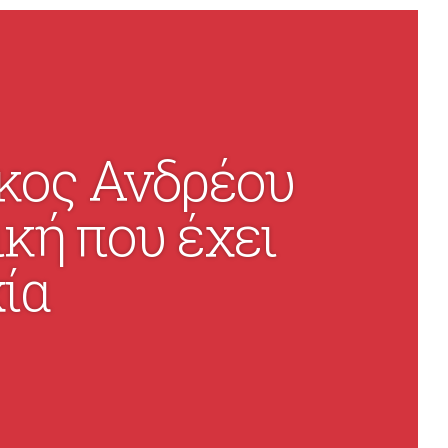
κος Ανδρέου
κή που έχει
ία