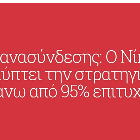
ανασύνδεσης: Ο Νί
ύπτει την στρατηγι
άνω από 95% επιτυχ