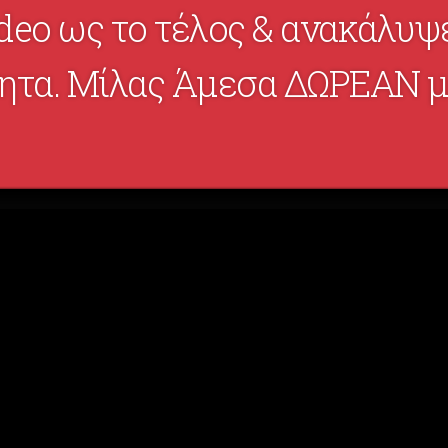
deo ως το τέλος & ανακάλυψ
τητα. Μίλας Άμεσα ΔΩΡΕΑΝ μ