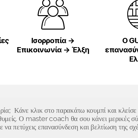
ίες
Ισορροπία →
O G
Επικοινωνία → Έλξη
επανασύ
Ε
ρία
;
Κάνε κλικ στο παρακάτω κουμπί και κλείσε
θυμείς. Ο master coach θα σου κάνει μερικές σύ
 να πετύχεις επανασύνδεση και βελτίωση της σχέ